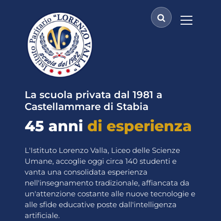
V
a
i
a
l
c
o
n
t
La scuola privata dal 1981 a
e
Castellammare di Stabia
n
45 anni
di esperienza
u
t
o
L'Istituto Lorenzo Valla, Liceo delle Scienze
Umane, accoglie oggi circa 140 studenti e
vanta una consolidata esperienza
nell'insegnamento tradizionale, affiancata da
un'attenzione costante alle nuove tecnologie e
alle sfide educative poste dall'intelligenza
artificiale.