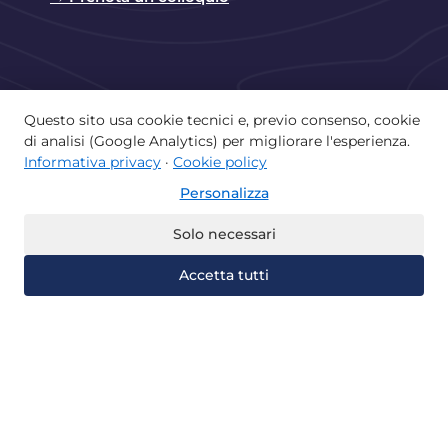
Questo sito usa cookie tecnici e, previo consenso, cookie
di analisi (Google Analytics) per migliorare l'esperienza.
Copyright © 2026 Istituto Paritario Lorenzo
Informativa privacy
·
Cookie policy
Valla di Castellammare di Stabia | Powered by
Personalizza
Istituto Lorenzo Valla
Home
La scuola e il territorio
Solo necessari
Offerta didattica
Albo
Accetta tutti
Recupera gli anni
Università Telematiche
Certificazioni
Contatti