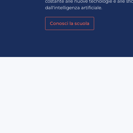
costante alle nuove tecnologie e alle sf
dall'intelligenza artificiale.
Conosci la scuola