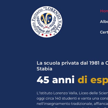
V
a
Ho
i
a
Alb
l
c
Cert
o
n
t
e
n
u
La scuola privata dal 1981 a
t
Stabia
o
45 anni
di es
L'Istituto Lorenzo Valla, Liceo delle Sc
oggi circa 140 studenti e vanta una con
nell'insegnamento tradizionale, affianc