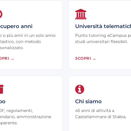
cupero anni
Università telematic
 o più anni in un solo anno
Punto tutoring eCampus p
lastico, con metodo
studi universitari flessibili.
sonalizzato.
OPRI
→
SCOPRI
→
bo
Chi siamo
F, regolamenti,
45 anni di attività a
endario, amministrazione
Castellammare di Stabia.
sparente.