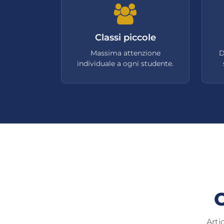
Classi piccole
Massima attenzione
D
individuale a ogni studente.
C
Arti