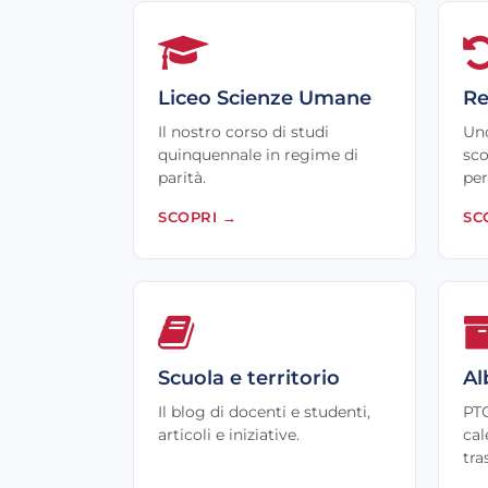
Liceo Scienze Umane
Re
Il nostro corso di studi
Uno
quinquennale in regime di
sco
parità.
per
SCOPRI
→
SC
Scuola e territorio
Al
Il blog di docenti e studenti,
PTO
articoli e iniziative.
cal
tra