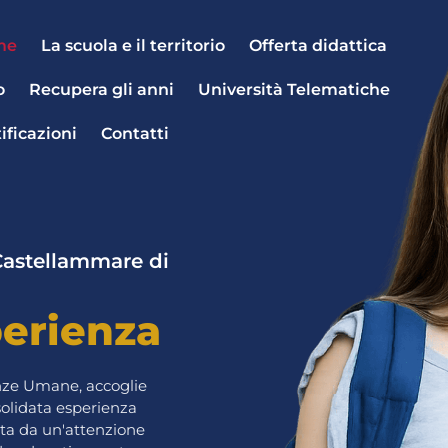
me
La scuola e il territorio
Offerta didattica
o
Recupera gli anni
Università Telematiche
ificazioni
Contatti
 Castellammare di
perienza
ienze Umane, accoglie
solidata esperienza
ata da un'attenzione