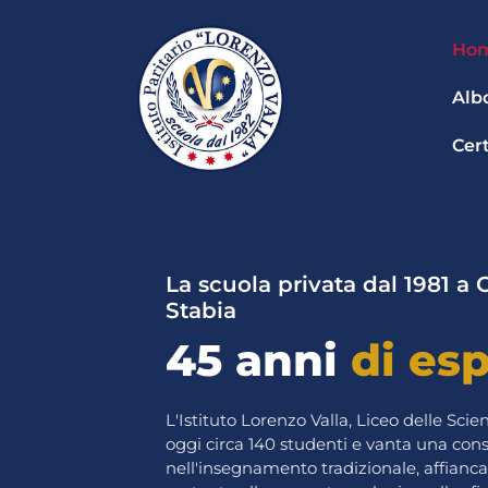
V
a
Ho
i
a
Alb
l
c
Cert
o
n
t
e
n
u
La scuola privata dal 1981 a
t
Stabia
o
45 anni
di es
L'Istituto Lorenzo Valla, Liceo delle Sc
oggi circa 140 studenti e vanta una con
nell'insegnamento tradizionale, affianc