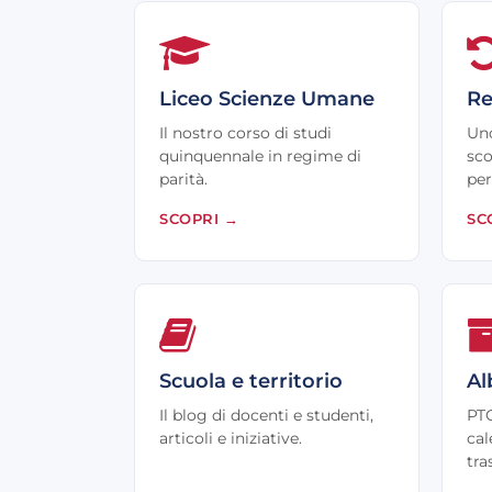
Liceo Scienze Umane
Re
Il nostro corso di studi
Uno
quinquennale in regime di
sco
parità.
per
SCOPRI
→
SC
Scuola e territorio
Al
Il blog di docenti e studenti,
PTO
articoli e iniziative.
cal
tra