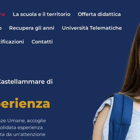
me
La scuola e il territorio
Offerta didattica
o
Recupera gli anni
Università Telematiche
ificazioni
Contatti
 Castellammare di
perienza
ienze Umane, accoglie
solidata esperienza
ata da un'attenzione