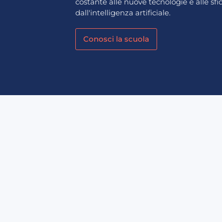
costante alle nuove tecnologie e alle sf
dall'intelligenza artificiale.
Conosci la scuola