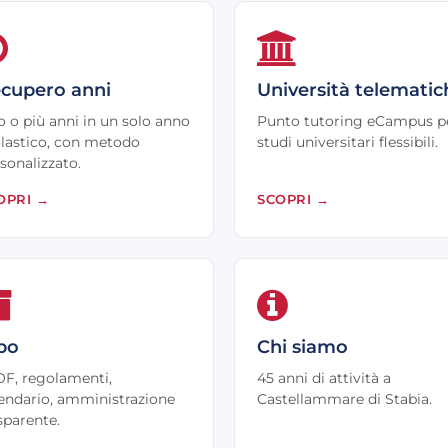
cupero anni
Università telematic
 o più anni in un solo anno
Punto tutoring eCampus p
lastico, con metodo
studi universitari flessibili.
sonalizzato.
OPRI
→
SCOPRI
→
bo
Chi siamo
F, regolamenti,
45 anni di attività a
endario, amministrazione
Castellammare di Stabia.
sparente.