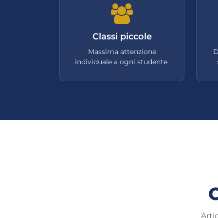
Classi piccole
Massima attenzione
D
individuale a ogni studente.
C
Arti