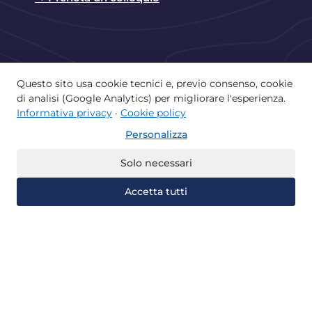
Questo sito usa cookie tecnici e, previo consenso, cookie
di analisi (Google Analytics) per migliorare l'esperienza.
Copyright © 2026 Istituto Paritario Lorenzo
Informativa privacy
·
Cookie policy
Valla di Castellammare di Stabia | Powered by
Personalizza
Istituto Lorenzo Valla
Home
La scuola e il territorio
Solo necessari
Offerta didattica
Albo
Accetta tutti
Recupera gli anni
Università Telematiche
Certificazioni
Contatti