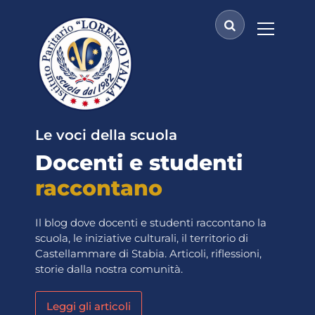
V
a
i
a
l
c
o
n
t
Le voci della scuola
e
Docenti e studenti
n
u
raccontano
t
o
Il blog dove docenti e studenti raccontano la
scuola, le iniziative culturali, il territorio di
Castellammare di Stabia. Articoli, riflessioni,
storie dalla nostra comunità.
Leggi gli articoli