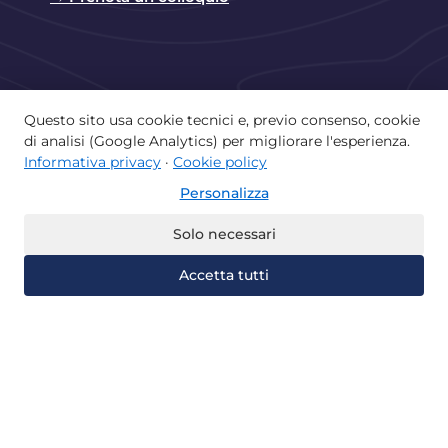
Questo sito usa cookie tecnici e, previo consenso, cookie
di analisi (Google Analytics) per migliorare l'esperienza.
Copyright © 2026 Istituto Paritario Lorenzo
Informativa privacy
·
Cookie policy
Valla di Castellammare di Stabia | Powered by
Personalizza
Istituto Lorenzo Valla
Home
La scuola e il territorio
Solo necessari
Offerta didattica
Albo
Accetta tutti
Recupera gli anni
Università Telematiche
Certificazioni
Contatti