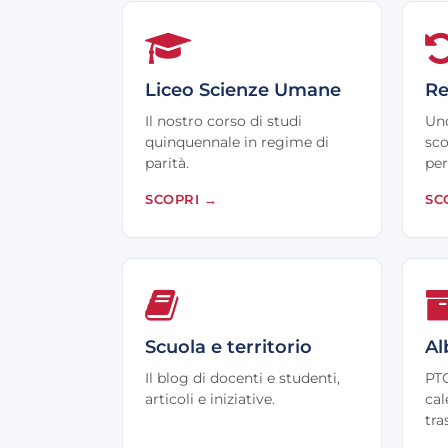
Liceo Scienze Umane
Re
Il nostro corso di studi
Uno
quinquennale in regime di
sco
parità.
per
SCOPRI
→
SC
Scuola e territorio
Al
Il blog di docenti e studenti,
PTO
articoli e iniziative.
cal
tra