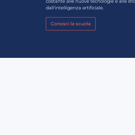
costante alle nuove tecnologie e alle sf
dall'intelligenza artificiale.
Conosci la scuola