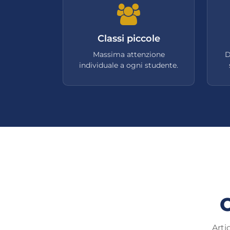
Classi piccole
Massima attenzione
D
individuale a ogni studente.
C
Arti