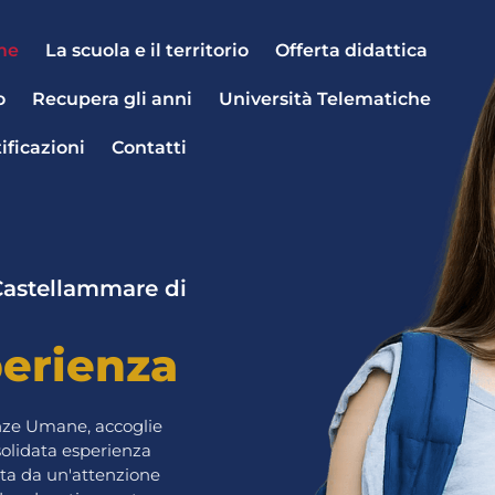
me
La scuola e il territorio
Offerta didattica
o
Recupera gli anni
Università Telematiche
ificazioni
Contatti
 Castellammare di
perienza
ienze Umane, accoglie
solidata esperienza
ata da un'attenzione