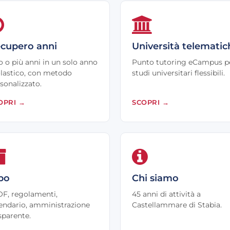
cupero anni
Università telematic
 o più anni in un solo anno
Punto tutoring eCampus p
lastico, con metodo
studi universitari flessibili.
sonalizzato.
OPRI
→
SCOPRI
→
bo
Chi siamo
F, regolamenti,
45 anni di attività a
endario, amministrazione
Castellammare di Stabia.
sparente.