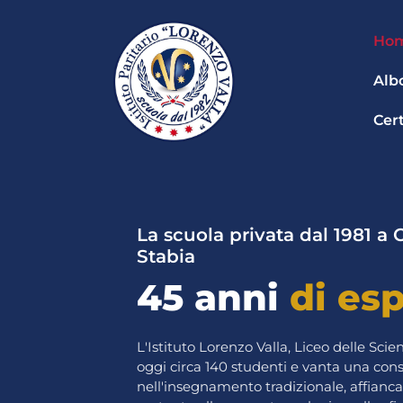
V
a
Ho
i
a
Alb
l
c
Cert
o
n
t
e
n
u
La scuola privata dal 1981 a
t
Stabia
o
45 anni
di es
L'Istituto Lorenzo Valla, Liceo delle Sc
oggi circa 140 studenti e vanta una con
nell'insegnamento tradizionale, affianc