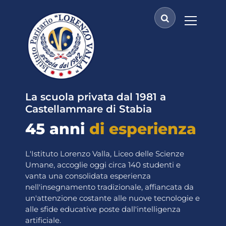
V
a
i
a
l
c
o
n
t
La scuola privata dal 1981 a
e
Castellammare di Stabia
n
45 anni
di esperienza
u
t
o
L'Istituto Lorenzo Valla, Liceo delle Scienze
Umane, accoglie oggi circa 140 studenti e
vanta una consolidata esperienza
nell'insegnamento tradizionale, affiancata da
un'attenzione costante alle nuove tecnologie e
alle sfide educative poste dall'intelligenza
artificiale.