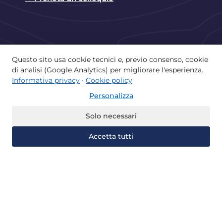
Questo sito usa cookie tecnici e, previo consenso, cookie
di analisi (Google Analytics) per migliorare l'esperienza.
Copyright © 2026 Istituto Paritario Lorenzo
Informativa privacy
·
Cookie policy
Valla di Castellammare di Stabia | Powered by
Personalizza
Istituto Lorenzo Valla
Home
La scuola e il territorio
Solo necessari
Offerta didattica
Albo
Accetta tutti
Recupera gli anni
Università Telematiche
Certificazioni
Contatti