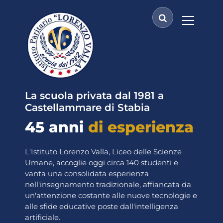
V
a
i
a
l
c
o
n
t
La scuola privata dal 1981 a
e
Castellammare di Stabia
n
45 anni
di esperienza
u
t
o
L'Istituto Lorenzo Valla, Liceo delle Scienze
Umane, accoglie oggi circa 140 studenti e
vanta una consolidata esperienza
nell'insegnamento tradizionale, affiancata da
un'attenzione costante alle nuove tecnologie e
alle sfide educative poste dall'intelligenza
artificiale.