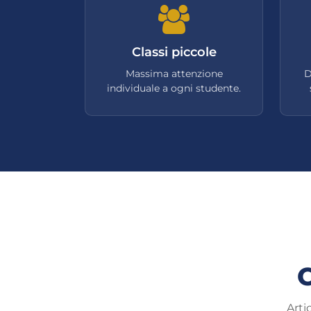
Classi piccole
Massima attenzione
D
individuale a ogni studente.
C
Arti