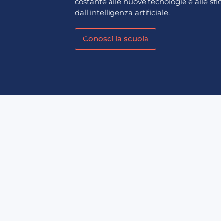
costante alle nuove tecnologie e alle sf
dall'intelligenza artificiale.
Conosci la scuola