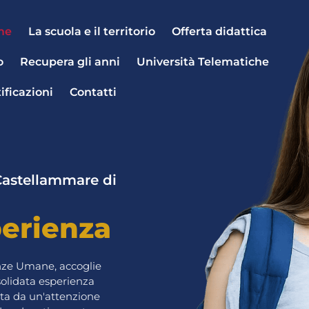
me
La scuola e il territorio
Offerta didattica
o
Recupera gli anni
Università Telematiche
ificazioni
Contatti
 Castellammare di
perienza
ienze Umane, accoglie
solidata esperienza
ata da un'attenzione