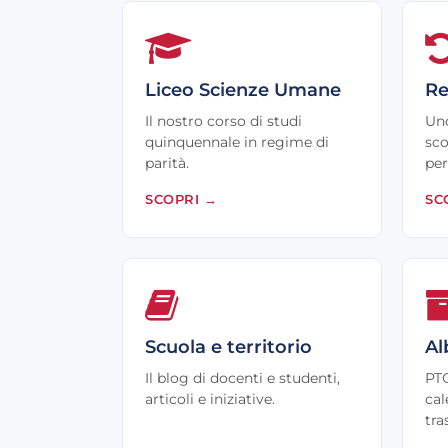
Liceo Scienze Umane
Re
Il nostro corso di studi
Uno
quinquennale in regime di
sco
parità.
per
SCOPRI
→
SC
Scuola e territorio
Al
Il blog di docenti e studenti,
PTO
articoli e iniziative.
cal
tra