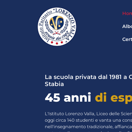
V
a
Ho
i
a
Alb
l
c
Cert
o
n
t
e
n
u
La scuola privata dal 1981 a
t
Stabia
o
45 anni
di es
L'Istituto Lorenzo Valla, Liceo delle Sc
oggi circa 140 studenti e vanta una con
nell'insegnamento tradizionale, affianc