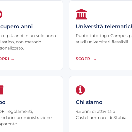
cupero anni
Università telematic
 o più anni in un solo anno
Punto tutoring eCampus p
lastico, con metodo
studi universitari flessibili.
sonalizzato.
OPRI
→
SCOPRI
→
bo
Chi siamo
F, regolamenti,
45 anni di attività a
endario, amministrazione
Castellammare di Stabia.
sparente.