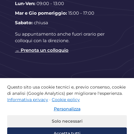
Lun-Ven:
09:00 - 13:00
Mar e Gio pomeriggio:
15:00 - 17:00
Sabato:
chiusa
Su appuntamento anche fuori orario per
colloqui con la direzione.
→ Prenota un colloquio
Questo sito usa cookie tecnici e, previo consenso, cookie
di analisi (Google Analytics) per migliorare l'esperienza.
Copyright © 2026 Istituto Paritario Lorenzo
Informativa privacy
·
Cookie policy
Valla di Castellammare di Stabia | Powered by
Personalizza
Istituto Lorenzo Valla
Home
La scuola e il territorio
Solo necessari
Offerta didattica
Albo
Accetta tutti