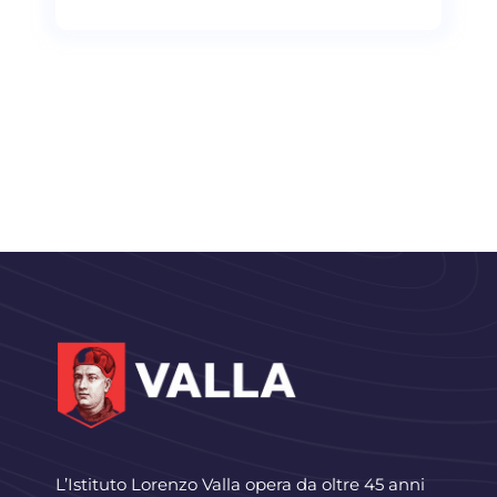
L’Istituto Lorenzo Valla opera da oltre 45 anni