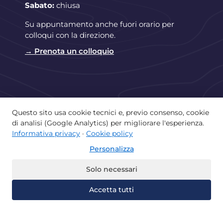
Sabato:
chiusa
Su appuntamento anche fuori orario per
colloqui con la direzione.
→ Prenota un colloquio
Questo sito usa cookie tecnici e, previo consenso, cookie
di analisi (Google Analytics) per migliorare l'esperienza.
Copyright © 2026 Istituto Paritario Lorenzo
Informativa privacy
·
Cookie policy
Valla di Castellammare di Stabia | Powered by
Personalizza
Istituto Lorenzo Valla
Home
La scuola e il territorio
Solo necessari
Offerta didattica
Albo
Accetta tutti
Recupera gli anni